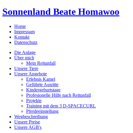
Sonnenland Beate Homawoo
Home
Impressum
Kontakt
Datenschutz
Die Anlage
Über mich
Mein Reitunfall
Unsere Tiere
Unsere Angebote
Erlebnis Kamel
Geführte Ausritte
Kindergeburtstage
Profesionelle Hilfe nach Reitunfall
Projekte
Training mit dem 3 D-SPACECURL
Pferdeeinstellung
Wegbeschreibung
Unsere Preise
Unsere AGB's